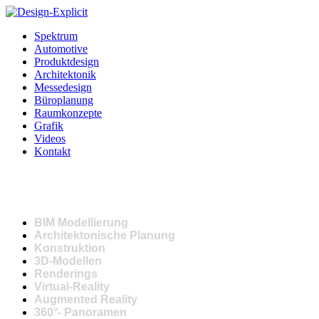
Direkt zum Inhalt
Spektrum
Automotive
Hauptmenü
Produktdesign
Architektonik
Messedesign
Büroplanung
Raumkonzepte
Grafik
Videos
Kontakt
BIM Modellierung
Architektonische Planung
Konstruktion
3D-Modellen
Renderings
Virtual-Reality
Augmented Reality
360°- Panoramen